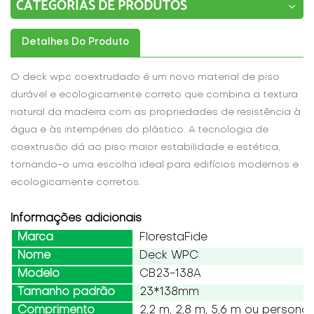
CATEGORIAS DE PRODUTOS
Detalhes Do Produto
O deck wpc coextrudado é um novo material de piso
durável e ecologicamente correto que combina a textura
natural da madeira com as propriedades de resistência à
água e às intempéries do plástico. A tecnologia de
coextrusão dá ao piso maior estabilidade e estética,
tornando-o uma escolha ideal para edifícios modernos e
ecologicamente corretos.
Informações adicionais
Marca
FlorestaFide
Nome
Deck WPC
Modelo
CB23-138A
Tamanho padrão
23*138mm
Comprimento
2,2 m, 2,8 m, 5,6 m ou persona