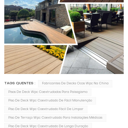
TAGS QUENTES :
Fabricantes De Decks Ocos Wpc Na China
Pisos De Deck Wpc Coextrudados Para Paisagismo
Piso De Deck Wpc Coextrudado De Fácil Manutenção
Piso De Deck Wpc Coextrudado Fácil De Limpar
Piso De Terraço Wpc Coextrudado Para Instalações Médicas
Piso De Deck Wpc Coextrudado De Longa Duração