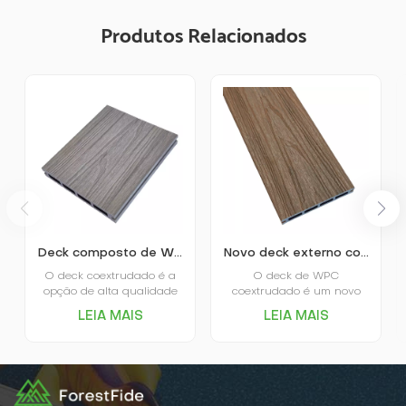
Produtos Relacionados
Deck composto de WPC coextrudado e pultrudado
Novo deck externo composto coextrudado WPC com seção quadrada oca.
O deck coextrudado é a
O deck de WPC
opção de alta qualidade
coextrudado é um novo
no mercado. O próprio
material para pisos,
LEIA MAIS
LEIA MAIS
deck coextrudado é
durável e ecológico, que
revestido e protegido por
combina a textura natural
uma camada de plástico,
da madeira com as
daí o nome.O principal
propriedades de
diferencial do deck
resistência à água e às
revestido é o alto
intempéries do plástico.