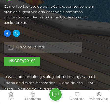
desempenho em absorção
Possui excelente
de água e resistência a
resistência à água e à
Como fabricantes de compósitos, somos bons em
arranhões, além da
umidade, aos raios UV e à
ouvir as sugestões das pessoas e tentamos
variedade de padrões e
abrasão, além de ser fácil
combinar suas ideias com a realidade como um
cores disponíveis, que são
de limpar e manter.
estilo de vida.
grandes vantagens desse
tipo de deck.
© 2026 Hefei Nuolang Biological Technology Co.,Ltd..
Todos os direitos reservados .
Mapa do site
|
XML
|
blog
|
política de Privacidade
Rede IPv6 suportada
Lar
Produtos
Contato
WhatsApp