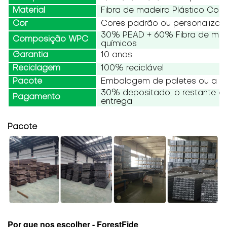
Material
Fibra de madeira Plástico Co
Cor
Cores padrão ou personaliza
30% PEAD + 60% Fibra de made
Composição WPC
químicos
Garantia
10 anos
Reciclagem
100% reciclável
Pacote
Embalagem de paletes ou a gr
30% depositado, o restante d
Pagamento
entrega
Pacote
Por que nos escolher - ForestFide