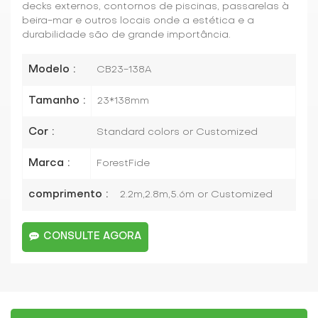
decks externos, contornos de piscinas, passarelas à
beira-mar e outros locais onde a estética e a
durabilidade são de grande importância.
Modelo :
CB23-138A
Tamanho :
23*138mm
Cor :
Standard colors or Customized
Marca :
ForestFide
comprimento :
2.2m,2.8m,5.6m or Customized
CONSULTE AGORA