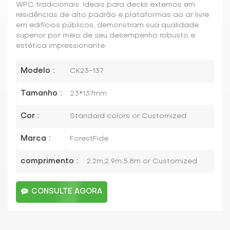
WPC tradicionais. Ideais para decks externos em
residências de alto padrão e plataformas ao ar livre
em edifícios públicos, demonstram sua qualidade
superior por meio de seu desempenho robusto e
estética impressionante.
Modelo :
CK23-137
Tamanho :
23*137mm
Cor :
Standard colors or Customized
Marca :
ForestFide
comprimento :
2.2m,2.9m,5.8m or Customized
CONSULTE AGORA