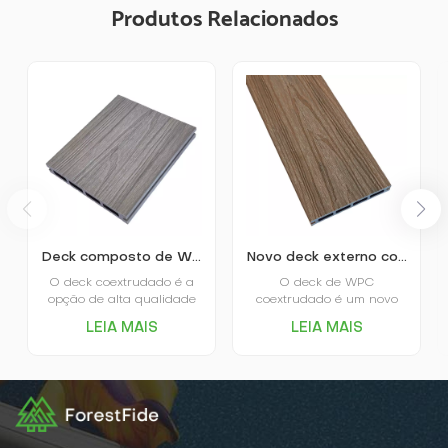
Produtos Relacionados
Deck composto de WPC coextrudado e pultrudado
Novo deck externo composto coextrudado WPC com seção quadrada oca.
O deck coextrudado é a
O deck de WPC
opção de alta qualidade
coextrudado é um novo
no mercado. O próprio
material para pisos,
LEIA MAIS
LEIA MAIS
deck coextrudado é
durável e ecológico, que
revestido e protegido por
combina a textura natural
uma camada de plástico,
da madeira com as
daí o nome.O principal
propriedades de
diferencial do deck
resistência à água e às
revestido é o alto
intempéries do plástico.
desempenho em absorção
Possui excelente