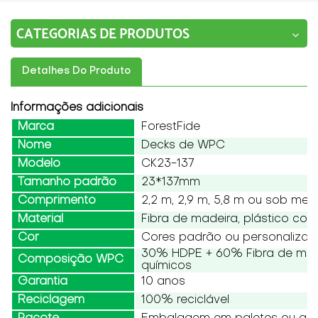
CATEGORIAS DE PRODUTOS
Detalhes Do Produto
Informações adicionais
Marca
ForestFide
Nome
Decks de WPC
Modelo
CK23-137
Tamanho padrão
23*137mm
Comprimento
2,2 m, 2,9 m, 5,8 m ou sob med
Material
Fibra de madeira, plástico co
Cor
Cores padrão ou personaliza
30% HDPE + 60% Fibra de made
Composição WPC
químicos
Garantia
10 anos
Reciclagem
100% reciclável