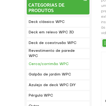
po
CATEGORIAS DE
um
PRODUTOS
pr
ex
Deck clássico WPC
in
às
Deck em relevo WPC 3D
vi
Deck de coextrusão WPC
Revestimento de parede
WPC
Cerca/corrimão WPC
Galpão de jardim WPC
Azulejo de deck WPC DIY
Pérgula WPC