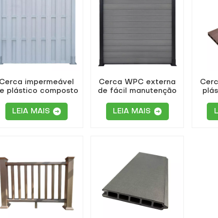
Cerca impermeável
Cerca WPC externa
Cerc
e plástico composto
de fácil manutenção
plás
para jardim, madeira,
plástico, para uso
LEIA MAIS
LEIA MAIS
externo