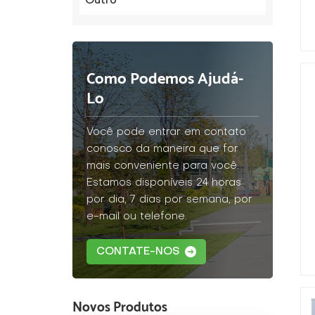
Outro
Como Podemos Ajudá-
Lo
Você pode entrar em contato
conosco da maneira que for
mais conveniente para você.
Estamos disponíveis 24 horas
por dia, 7 dias por semana, por
e-mail ou telefone.
CONTATE-NOS
Novos Produtos