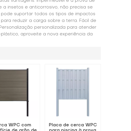
uitas vantagens: impermeável e à prova de
a insetos e anticorrosivo, não precisa se
e pode suportar todos os tipos de impactos
 para reduzir a carga sobre a terra. Fácil de
 Personalização personalizada para atender
plástico, aproveite a nova experiência da
rca WPC com
Placa de cerca WPC
fície de grão de
para piscina à prova