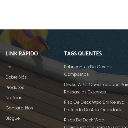
LINK RÁPIDO
TAGS QUENTES
Lar
Fabricantes De Cercas
Compostas
Sobre Nós
Decks WPC Coextrudados Par
Produtos
Passarelas Externas
Notícias
Piso De Deck Wpc Em Relevo
Contate-Nos
Profundo De Alta Qualidade
Blogue
Pisos De Deck Wpc
Coextrudados Para Paisagism