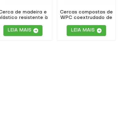
Cerca de madeira e
Cercas compostas de
plástico resistente à
WPC coextrudado de
água, projetada para
fácil instalação
cercar jardins
LEIA MAIS
LEIA MAIS
externos.