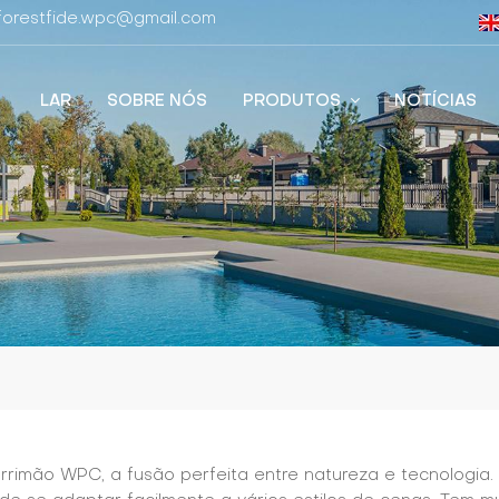
 forestfide.wpc@gmail.com
LAR
SOBRE NÓS
PRODUTOS
NOTÍCIAS
rrimão WPC, a fusão perfeita entre natureza e tecnologia. P