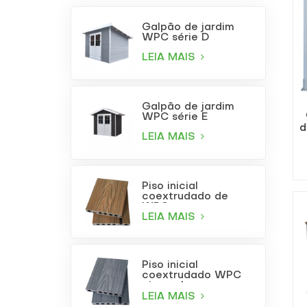
Galpão de jardim
WPC série D
LEIA MAIS
Galpão de jardim
WPC série E
d
LEIA MAIS
Piso inicial
coextrudado de
WPC com
acabamento em
LEIA MAIS
teca
Piso inicial
coextrudado WPC
cinza claro
LEIA MAIS