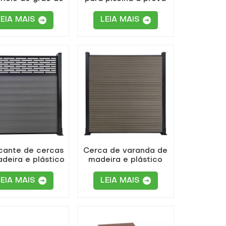
madeira
d'água e privacidade
LEIA MAIS
LEIA MAIS
cante de cercas
Cerca de varanda de
deira e plástico
madeira e plástico
alta qualidade
para casa de jardim
 pátios externos
LEIA MAIS
LEIA MAIS
e jardins