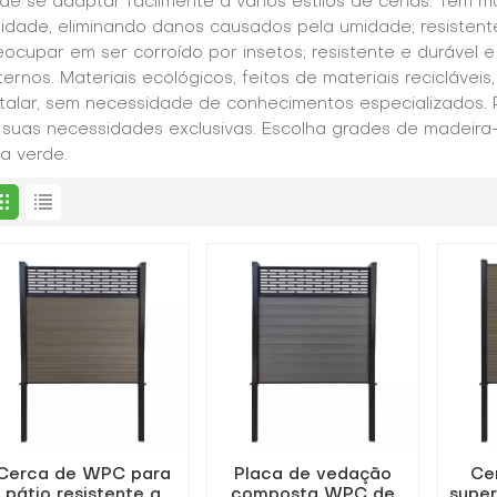
de se adaptar facilmente a vários estilos de cenas. Tem m
idade, eliminando danos causados pela umidade; resistente 
eocupar em ser corroído por insetos; resistente e durável 
ternos. Materiais ecológicos, feitos de materiais recicláveis,
stalar, sem necessidade de conhecimentos especializados.
 suas necessidades exclusivas. Escolha grades de madeira-
da verde.
Cerca de WPC para
Placa de vedação
Ce
pátio resistente a
composta WPC de
super