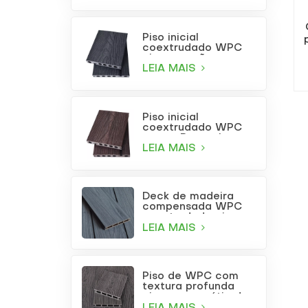
Piso inicial
coextrudado WPC
cinza carvão
LEIA MAIS
Piso inicial
coextrudado WPC
na cor Borgonha
LEIA MAIS
Deck de madeira
compensada WPC
coextrudada cinza
claro para uso
LEIA MAIS
externo com furos
quadrados
Piso de WPC com
textura profunda
cinza para pátio de
jardim
LEIA MAIS