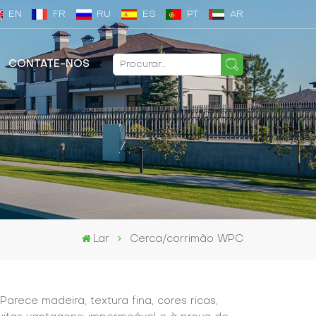
EN
FR
RU
ES
PT
AR
CONTATE-NOS
Lar
Cerca/corrimão WPC
arece madeira, textura fina, cores ricas,