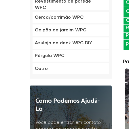
Revestimento de parede
C
WPC
C
Cerca/corrimão WPC
G
R
Galpão de jardim WPC
P
Azulejo de deck WPC DIY
P
Pérgula WPC
Pa
Outro
Como Podemos Ajudá-
Lo
Você pode entrar em contato