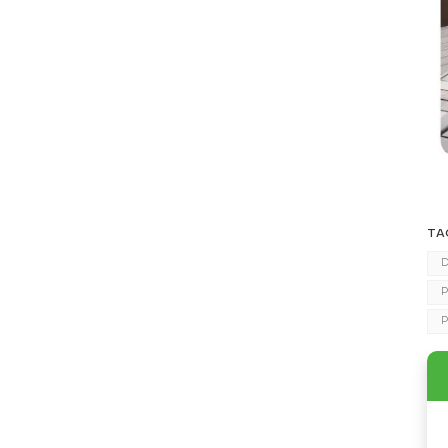
TA
D
P
P