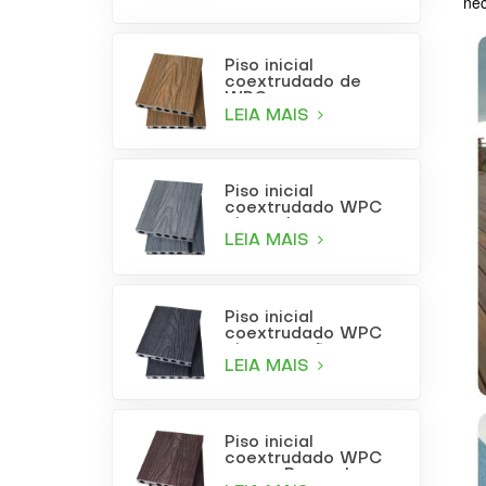
nec
Piso inicial
coextrudado de
WPC com
acabamento em
LEIA MAIS
teca
Piso inicial
coextrudado WPC
cinza claro
LEIA MAIS
Piso inicial
coextrudado WPC
cinza carvão
LEIA MAIS
Piso inicial
coextrudado WPC
na cor Borgonha