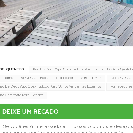
GS QUENTES :
Piso De Deck Wpc Coextrudado Para Exterior De Alta Qualid
eckamento De WPC Co-Excluído Para Passarelas À Beira-Mar
Deck WPC Co
iso De Deck Wpc Coextrudado Para Vários Ambientes Externos
Fornecedores
iso Composto Para Exterior
DEIXE UM RECADO
Se você está interessado em nossos produtos e deseja s