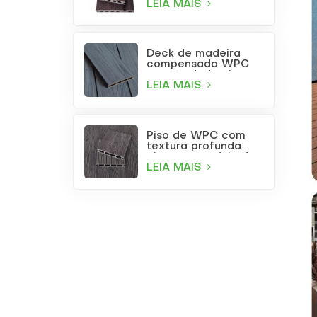
LEIA MAIS
Deck de madeira
compensada WPC
coextrudada cinza
claro para uso
LEIA MAIS
externo com furos
quadrados
Piso de WPC com
textura profunda
cinza para pátio de
jardim
LEIA MAIS