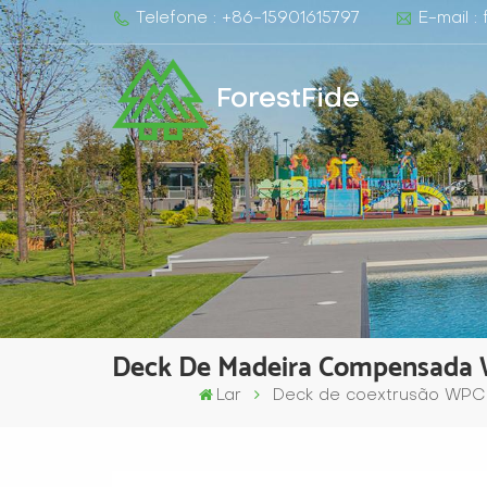
Telefone : +86-15901615797
E-mail :
ForestFide
Deck De Madeira Compensada W
Lar
Deck de coextrusão WPC