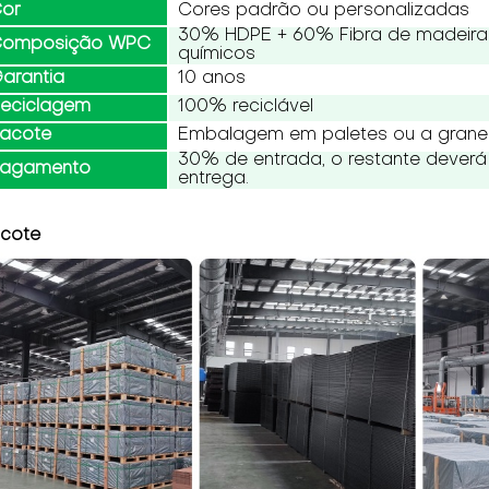
or
Cores padrão ou personalizadas
30% HDPE + 60% Fibra de madeira 
omposição WPC
químicos
arantia
10 anos
eciclagem
100% reciclável
acote
Embalagem em paletes ou a grane
30% de entrada, o restante deverá
agamento
entrega.
cote