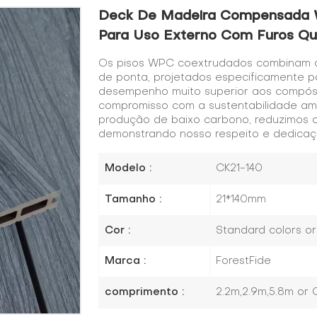
Deck De Madeira Compensada 
Para Uso Externo Com Furos Q
Os pisos WPC coextrudados combinam a
de ponta, projetados especificamente p
desempenho muito superior aos compósit
compromisso com a sustentabilidade amb
produção de baixo carbono, reduzimos o
demonstrando nosso respeito e dedicaç
Modelo :
CK21-140
Tamanho :
21*140mm
Cor :
Standard colors o
Marca :
ForestFide
comprimento :
2.2m,2.9m,5.8m or