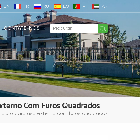
EN
FR
RU
ES
PT
AR
CONTATE-NOS
Externo Com Furos Quadrados
laro para uso externo com furos quadrados