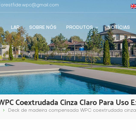
 forestfide.wpc@gmail.com
LAR
SOBRE NÓS
PRODUTOS
NOTÍCIAS
PC Coextrudada Cinza Claro Para Uso 
Deck de madeira compensada WPC coextrudada cinza c