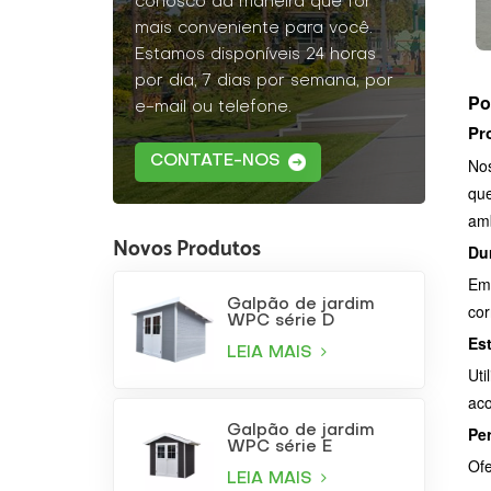
conosco da maneira que for
mais conveniente para você.
Estamos disponíveis 24 horas
por dia, 7 dias por semana, por
Po
e-mail ou telefone.
Pr
CONTATE-NOS
Nos
que
amb
Novos Produtos
Du
Em 
Galpão de jardim
cor
WPC série D
Est
LEIA MAIS
Uti
aco
Pe
Galpão de jardim
WPC série E
Ofe
LEIA MAIS