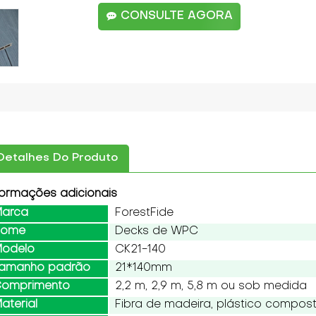
CONSULTE AGORA
Detalhes Do Produto
formações adicionais
arca
ForestFide
Nome
Decks de WPC
odelo
CK21-140
amanho padrão
21*140mm
omprimento
2,2 m, 2,9 m, 5,8 m ou sob medida
aterial
Fibra de madeira, plástico compos