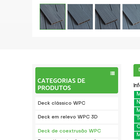
CATEGORIAS DE
PRODUTOS
In
M
Deck clássico WPC
M
Deck em relevo WPC 3D
T
C
Deck de coextrusão WPC
M