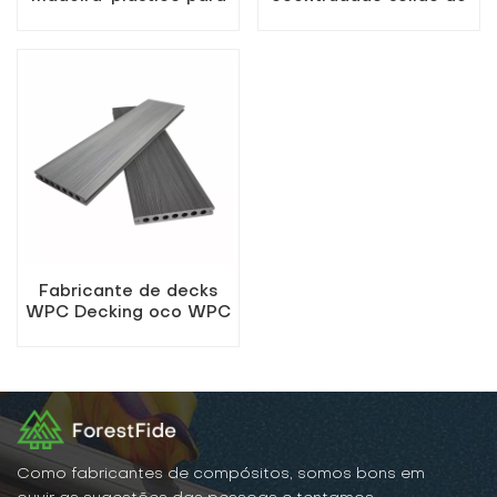
pátio externo de
duas cores para
qualidade
exterior
Fabricante de decks
WPC Decking oco WPC
coextrudado
Como fabricantes de compósitos, somos bons em