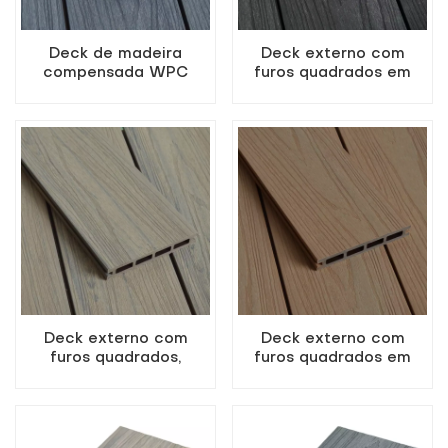
Deck de madeira
Deck externo com
compensada WPC
furos quadrados em
coextrudada cinza
WPC coextrudado na
claro para uso externo
cor carvão
com furos quadrados
Deck externo com
Deck externo com
furos quadrados,
furos quadrados em
coextrudado em WPC
WPC coextrudado na
na cor madeira antiga
cor bordo