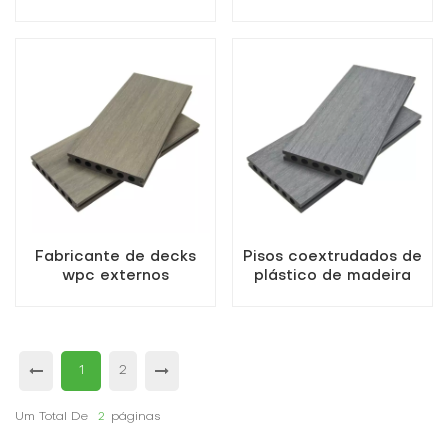
azulado
de-plástica de madeira
perfurada perfurada
branca
Fabricante de decks
Pisos coextrudados de
wpc externos
plástico de madeira
coextrudados à prova
para pátio externo de
de insetos na China
alta qualidade
1
2
Um Total De
2
Páginas