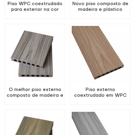
Piso WPC coextrudado
Novo piso composto de
para exterior na cor
madeira e plástico
teca
coextrudado, resistente
às intempéries, na cor
de sequoia
O melhor piso externo
Piso externo
composto de madeira e
coextrudado em WPC
plástico na cor de
de alta qualidade na
madeira antiga
cor Maple