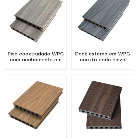
Piso coextrudado WPC
Deck externo em WPC
com acabamento em
coextrudado cinza
madeira antiga para
claro com furos
pátio.
redondos