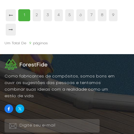
1
2
3
4
5
6
7
8
9
Um Total De
9
Páginas
Como fabricantes de compósitos, somos bons em
ouvir as sugestões das pessoas e tentamos
combinar suas ideias com a realidade como um
estilo de vida.