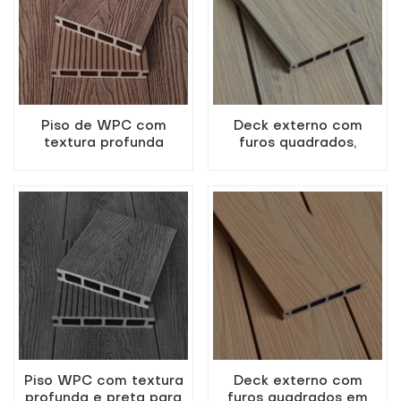
Piso de WPC com
Deck externo com
textura profunda
furos quadrados,
marrom para pátio de
coextrudado em WPC
jardim
na cor madeira antiga
Piso WPC com textura
Deck externo com
profunda e preta para
furos quadrados em