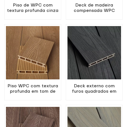
Piso de WPC com
Deck de madeira
textura profunda cinza
compensada WPC
para pátio de jardim
coextrudada cinza
claro para uso externo
com furos quadrados
Piso WPC com textura
Deck externo com
profunda em tom de
furos quadrados em
teca para pátio de
WPC coextrudado na
jardim
cor carvão