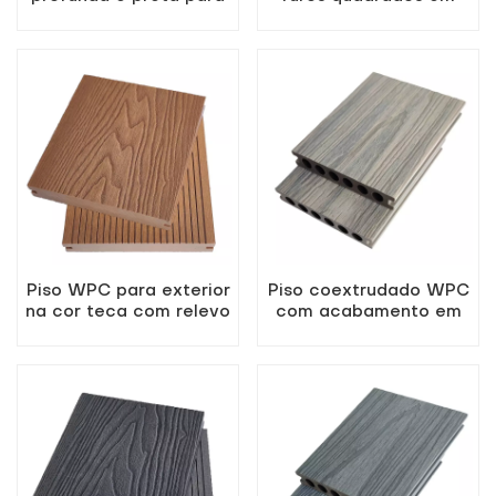
pátio de jardim
WPC coextrudado na
cor bordo
Piso WPC para exterior
Piso coextrudado WPC
na cor teca com relevo
com acabamento em
3D
madeira antiga para
pátio.