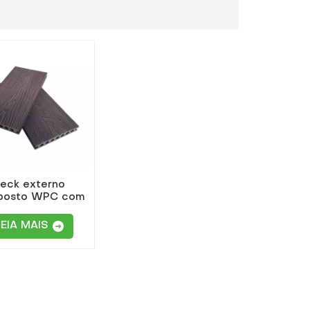
eck externo
posto WPC com
evo 3D à prova
&#39;água e
LEIA MAIS
tiderrapante