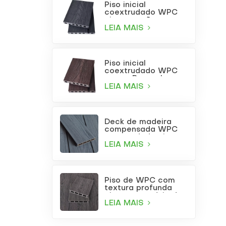
Piso inicial
coextrudado WPC
cinza carvão
LEIA MAIS
Piso inicial
coextrudado WPC
na cor Borgonha
LEIA MAIS
Deck de madeira
compensada WPC
coextrudada cinza
claro para uso
LEIA MAIS
externo com furos
quadrados
Piso de WPC com
textura profunda
cinza para pátio de
jardim
LEIA MAIS