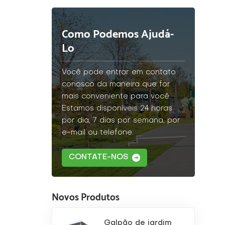
Como Podemos Ajudá-
Lo
Você pode entrar em contato
conosco da maneira que for
mais conveniente para você.
Estamos disponíveis 24 horas
por dia, 7 dias por semana, por
e-mail ou telefone.
CONTATE-NOS
Novos Produtos
Galpão de jardim