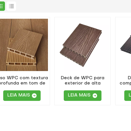
iso WPC com textura
Deck de WPC para
D
profunda em tom de
exterior de alta
com
teca para pátio de
qualidade, em tons de
rel
jardim
vermelho
d
LEIA MAIS
LEIA MAIS
acastanhado, com
an
relevo profundo.