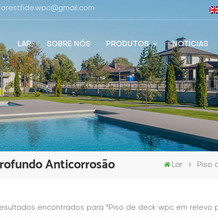
 forestfide.wpc@gmail.com
LAR
SOBRE NÓS
PRODUTOS
NOTÍCIAS
rofundo Anticorrosão
Lar
Piso 
resultados encontrados para "Piso de deck wpc em relevo 