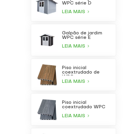
WPC série D
LEIA MAIS
Galpão de jardim
WPC série E
LEIA MAIS
Piso inicial
coextrudado de
WPC com
acabamento em
LEIA MAIS
teca
Piso inicial
coextrudado WPC
cinza claro
LEIA MAIS