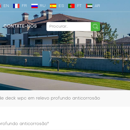
EN
FR
RU
ES
PT
AR
CONTATE-NOS
de deck wpc em relevo profundo anticorrosão
profundo anticorrosão"