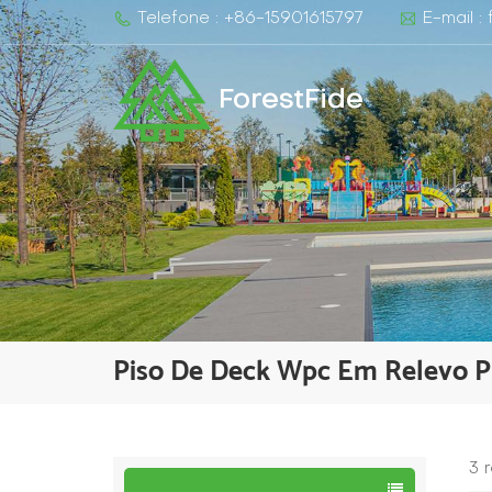
Telefone : +86-15901615797
E-mail :
ForestFide
Piso De Deck Wpc Em Relevo P
3 