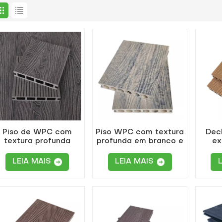
Piso de WPC com
Piso WPC com textura
Dec
textura profunda
profunda em branco e
ex
cinza para pátio de
preto
qual
jardim
com r
LEIA MAIS
LEIA MAIS