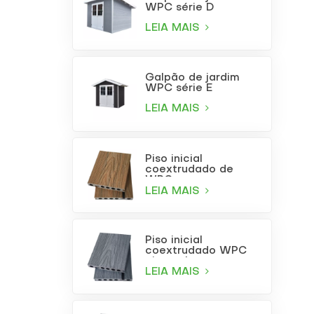
WPC série D
LEIA MAIS
Galpão de jardim
WPC série E
LEIA MAIS
Piso inicial
coextrudado de
WPC com
acabamento em
LEIA MAIS
teca
Piso inicial
coextrudado WPC
cinza claro
LEIA MAIS