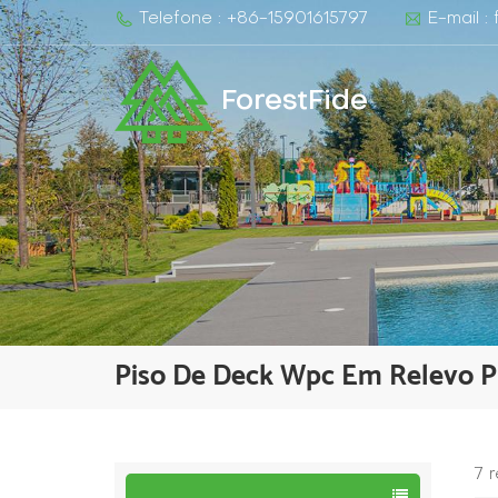
Telefone : +86-15901615797
E-mail :
ForestFide
Piso De Deck Wpc Em Relevo P
7 