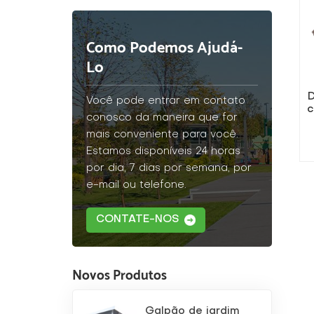
Como Podemos Ajudá-
Lo
Você pode entrar em contato
c
conosco da maneira que for
mais conveniente para você.
Estamos disponíveis 24 horas
por dia, 7 dias por semana, por
e-mail ou telefone.
CONTATE-NOS
Novos Produtos
Galpão de jardim