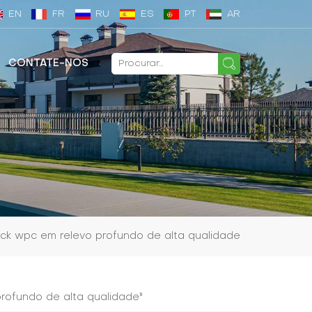
EN
FR
RU
ES
PT
AR
CONTATE-NOS
ck wpc em relevo profundo de alta qualidade
rofundo de alta qualidade"