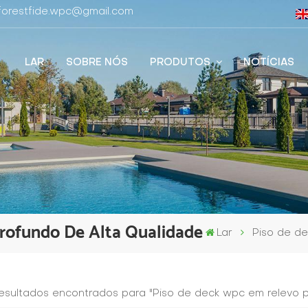
 forestfide.wpc@gmail.com
LAR
SOBRE NÓS
PRODUTOS
NOTÍCIAS
rofundo De Alta Qualidade
Lar
Piso de de
resultados encontrados para "Piso de deck wpc em relevo p