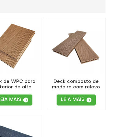
k de WPC para
Deck composto de
terior de alta
madeira com relevo
idade, cor teca,
profundo 3D premium
elevo profundo.
LEIA MAIS
LEIA MAIS