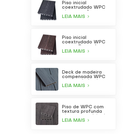
Piso inicial
coextrudado WPC
cinza carvão
LEIA MAIS
Piso inicial
coextrudado WPC
na cor Borgonha
LEIA MAIS
Deck de madeira
compensada WPC
coextrudada cinza
claro para uso
LEIA MAIS
externo com furos
quadrados
Piso de WPC com
textura profunda
cinza para pátio de
jardim
LEIA MAIS