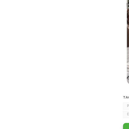
TA
P
D