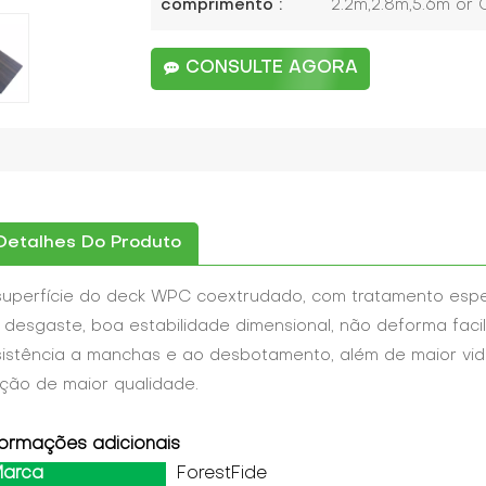
comprimento :
2.2m,2.8m,5.6m or
CONSULTE AGORA
Detalhes Do Produto
superfície do deck WPC coextrudado, com tratamento especi
 desgaste, boa estabilidade dimensional, não deforma fac
sistência a manchas e ao desbotamento, além de maior vida
ção de maior qualidade.
formações adicionais
arca
ForestFide