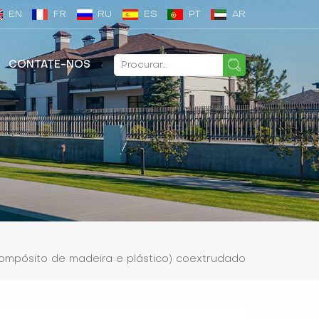
EN
FR
RU
ES
PT
AR
CONTATE-NOS
ompósito de madeira e plástico) coextrudado