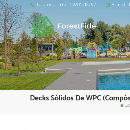
Telefone : +86-15901615797
E-mail :
ForestFide
Decks Sólidos De WPC (compósi
La