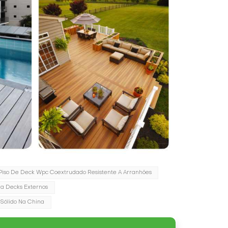
Piso De Deck Wpc Coextrudado Resistente A Arranhões
a Decks Externos
Sólido Na China