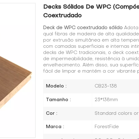
Decks Sólidos De WPC (compósi
Coextrudado
Deck de WPC coextrudado sólido
Adota 
qual fibras de madeira de alta qualidad
por extrusão simultânea em alta tempe
com camadas superficiais e internas i
decks de WPC tradicionais, o deck coex
de impermeabilidade, resistência à umida
envelhecimento. Além disso, sua superfí
fácil de limpar e mantém a cor vibrante 
Modelo :
CB23-138
Tamanho :
23*138mm
Cor :
Standard colors o
Marca :
ForestFide