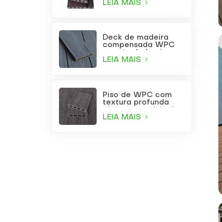
LEIA MAIS
Deck de madeira
compensada WPC
coextrudada cinza
claro para uso
LEIA MAIS
externo com furos
quadrados
Piso de WPC com
textura profunda
cinza para pátio de
jardim
LEIA MAIS