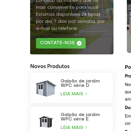
conosco da maneira que for
mais conveniente para você.
Estamos disponíveis 24 horas
por dia, 7 dias por semana, por
e-mail ou telefone.
CONTATE-NOS
Novos Produtos
Po
Pr
Galpão de jardim
Nos
WPC série D
que
LEIA MAIS
amb
Du
Em 
Galpão de jardim
WPC série E
cor
LEIA MAIS