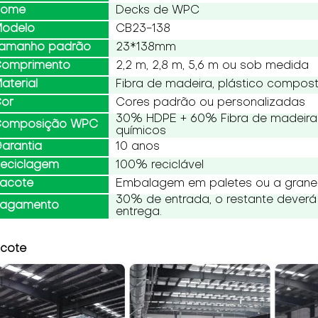
Nome
Decks de WPC
odelo
CB23-138
amanho padrão
23*138mm
omprimento
2,2 m, 2,8 m, 5,6 m ou sob medida
aterial
Fibra de madeira, plástico compos
or
Cores padrão ou personalizadas
30% HDPE + 60% Fibra de madeira 
omposição WPC
químicos
arantia
10 anos
eciclagem
100% reciclável
acote
Embalagem em paletes ou a grane
30% de entrada, o restante deverá
agamento
entrega.
cote