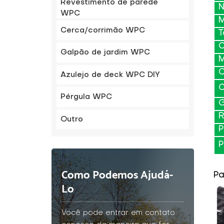
Revestimento de parede
WPC
M
Cerca/corrimão WPC
T
C
Galpão de jardim WPC
M
C
Azulejo de deck WPC DIY
C
Pérgula WPC
G
R
Outro
P
P
Como Podemos Ajudá-
Pa
Lo
Você pode entrar em contato