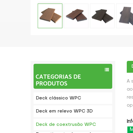
CATEGORIAS DE
PRODUTOS
A 
ao
re
Deck clássico WPC
op
Deck em relevo WPC 3D
In
Deck de coextrusão WPC
M