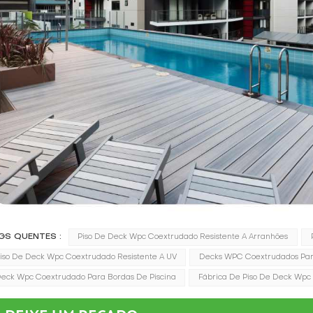
GS QUENTES :
Piso De Deck Wpc Coextrudado Resistente A Arranhões
iso De Deck Wpc Coextrudado Resistente A UV
Decks WPC Coextrudados Par
eck Wpc Coextrudado Para Bordas De Piscina
Fábrica De Piso De Deck Wpc 