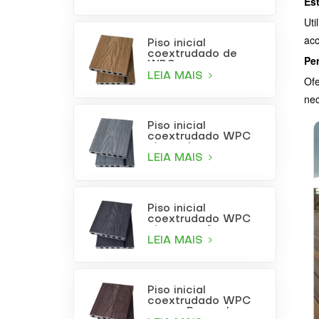
Est
Uti
aco
Piso inicial
coextrudado de
Pe
WPC com
acabamento em
LEIA MAIS
Ofe
teca
nec
Piso inicial
coextrudado WPC
cinza claro
LEIA MAIS
Piso inicial
coextrudado WPC
cinza carvão
LEIA MAIS
Piso inicial
coextrudado WPC
na cor Borgonha