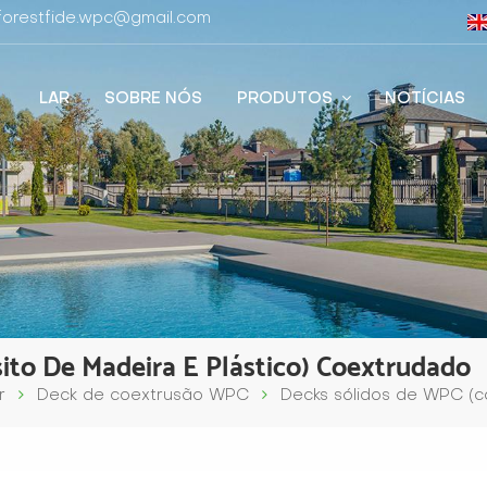
 forestfide.wpc@gmail.com
LAR
SOBRE NÓS
PRODUTOS
NOTÍCIAS
to De Madeira E Plástico) Coextrudado
r
Deck de coextrusão WPC
Decks sólidos de WPC (c