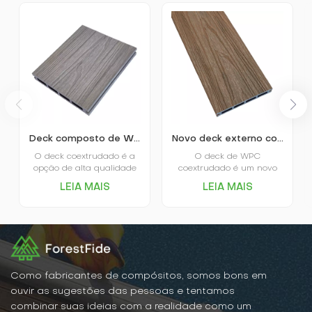
Deck composto de WPC coextrudado e pultrudado
Novo deck externo composto coextrudado WPC com seção quadrada oca.
O deck coextrudado é a
O deck de WPC
opção de alta qualidade
coextrudado é um novo
no mercado. O próprio
material para pisos,
LEIA MAIS
LEIA MAIS
deck coextrudado é
durável e ecológico, que
revestido e protegido por
combina a textura natural
uma camada de plástico,
da madeira com as
daí o nome.O principal
propriedades de
diferencial do deck
resistência à água e às
revestido é o alto
intempéries do plástico.
desempenho em absorção
Possui excelente
de água e resistência a
resistência à água e à
Como fabricantes de compósitos, somos bons em
arranhões, além da
umidade, aos raios UV e à
ouvir as sugestões das pessoas e tentamos
variedade de padrões e
abrasão, além de ser fácil
combinar suas ideias com a realidade como um
cores disponíveis, que são
de limpar e manter.