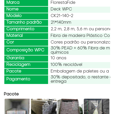
Marca
FlorestaFide
Nome
Deck WPC
Modelo
CK21-140-2
Tamanho padrão
21*140mm
Comprimento
2,2 m, 2,8 m, 5,6 m ou persona
Material
Fibra de madeira Plástico Co
Cor
Cores padrão ou personaliza
30% PEAD + 60% Fibra de made
Composição WPC
químicos
Garantia
10 anos
Reciclagem
100% reciclável
Pacote
Embalagem de paletes ou a gr
30% depositado, o restante d
Pagamento
entrega
Pacote