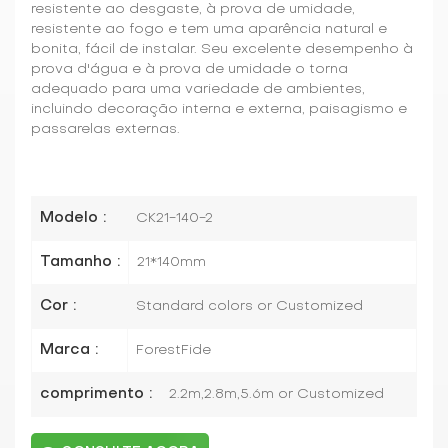
resistente ao desgaste, à prova de umidade,
resistente ao fogo e tem uma aparência natural e
bonita, fácil de instalar. Seu excelente desempenho à
prova d'água e à prova de umidade o torna
adequado para uma variedade de ambientes,
incluindo decoração interna e externa, paisagismo e
passarelas externas.
Modelo :
CK21-140-2
Tamanho :
21*140mm
Cor :
Standard colors or Customized
Marca :
ForestFide
comprimento :
2.2m,2.8m,5.6m or Customized