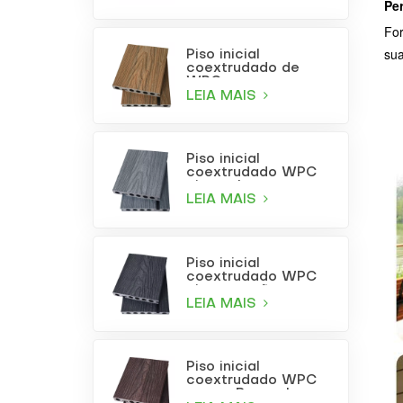
Pe
For
sua
Piso inicial
coextrudado de
WPC com
acabamento em
LEIA MAIS
teca
Piso inicial
coextrudado WPC
cinza claro
LEIA MAIS
Piso inicial
coextrudado WPC
cinza carvão
LEIA MAIS
Piso inicial
coextrudado WPC
na cor Borgonha