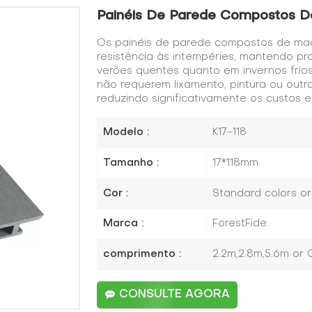
Painéis De Parede Compostos D
Os painéis de parede compostos de mad
resistência às intempéries, mantendo pro
verões quentes quanto em invernos frios.
não requerem lixamento, pintura ou out
reduzindo significativamente os custos
Modelo :
K17-118
Tamanho :
17*118mm
Cor :
Standard colors o
Marca :
ForestFide
comprimento :
2.2m,2.8m,5.6m or
CONSULTE AGORA