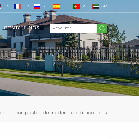
EN
FR
RU
ES
PT
AR
CONTATE-NOS
parede compostos de madeira e plástico ocos