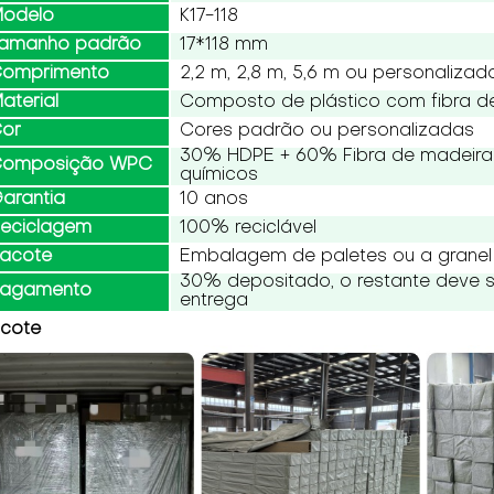
odelo
K17-118
amanho padrão
17*118 mm
omprimento
2,2 m, 2,8 m, 5,6 m ou personalizad
aterial
Composto de plástico com fibra d
or
Cores padrão ou personalizadas
30% HDPE + 60% Fibra de madeira 
omposição WPC
químicos
arantia
10 anos
eciclagem
100% reciclável
acote
Embalagem de paletes ou a granel
30% depositado, o restante deve 
agamento
entrega
cote