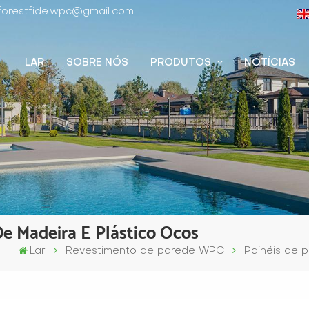
 forestfide.wpc@gmail.com
LAR
SOBRE NÓS
PRODUTOS
NOTÍCIAS
e Madeira E Plástico Ocos
Lar
Revestimento de parede WPC
Painéis de 