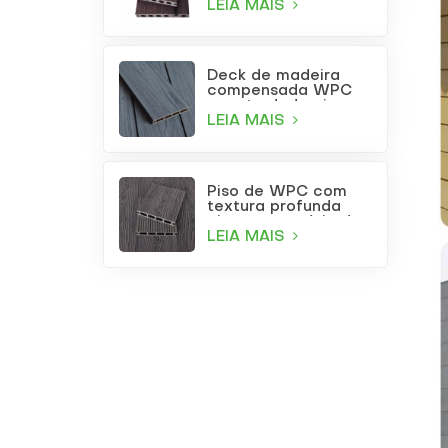
LEIA MAIS
Deck de madeira
compensada WPC
coextrudada cinza
claro para uso
LEIA MAIS
externo com furos
quadrados
Piso de WPC com
textura profunda
cinza para pátio de
jardim
LEIA MAIS