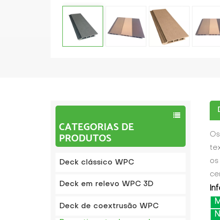
CATEGORIAS DE
PRODUTOS
Os
te
os
Deck clássico WPC
ce
Deck em relevo WPC 3D
In
M
Deck de coextrusão WPC