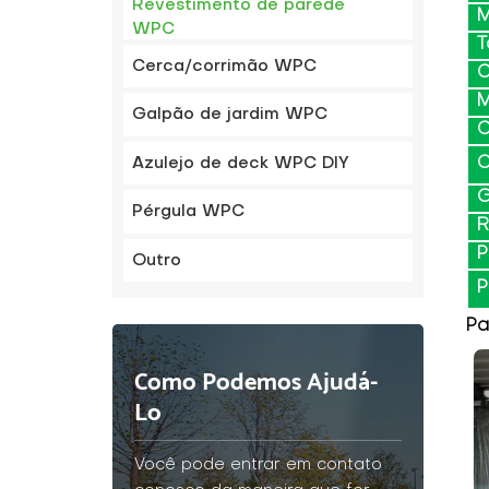
Revestimento de parede
M
WPC
T
Cerca/corrimão WPC
C
M
Galpão de jardim WPC
C
C
Azulejo de deck WPC DIY
G
Pérgula WPC
R
P
Outro
P
Pa
Como Podemos Ajudá-
Lo
Você pode entrar em contato