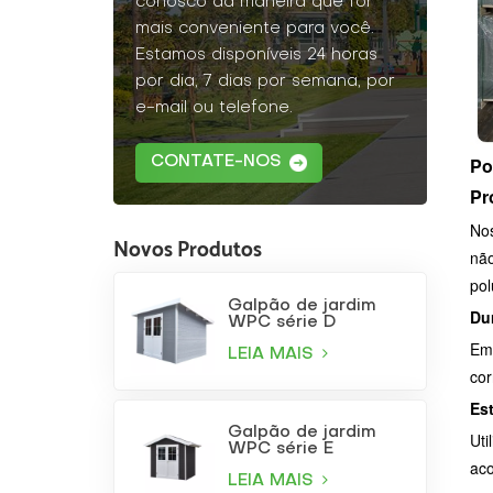
conosco da maneira que for
mais conveniente para você.
Estamos disponíveis 24 horas
por dia, 7 dias por semana, por
e-mail ou telefone.
Po
CONTATE-NOS
Pr
Nos
Novos Produtos
não
pol
Galpão de jardim
Du
WPC série D
Em 
LEIA MAIS
cor
Est
Galpão de jardim
Uti
WPC série E
aco
LEIA MAIS