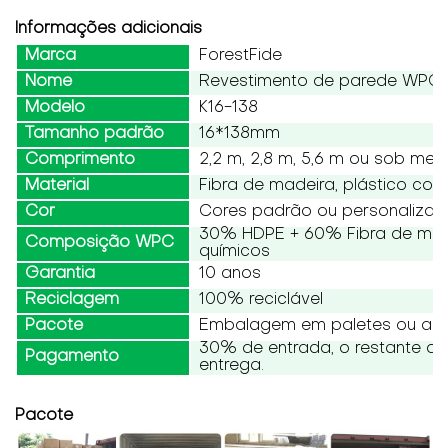
Informações adicionais
Marca
ForestFide
Nome
Revestimento de parede WPC
Modelo
K16-138
Tamanho padrão
16*138mm
Comprimento
2,2 m, 2,8 m, 5,6 m ou sob med
Material
Fibra de madeira, plástico co
Cor
Cores padrão ou personaliza
30% HDPE + 60% Fibra de made
Composição WPC
químicos
Garantia
10 anos
Reciclagem
100% reciclável
Pacote
Embalagem em paletes ou a g
30% de entrada, o restante d
Pagamento
entrega.
Pacote