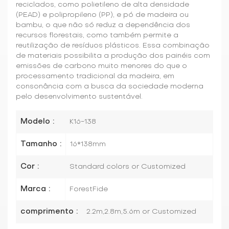
reciclados, como polietileno de alta densidade
(PEAD) e polipropileno (PP), e pó de madeira ou
bambu, o que não só reduz a dependência dos
recursos florestais, como também permite a
reutilização de resíduos plásticos. Essa combinação
de materiais possibilita a produção dos painéis com
emissões de carbono muito menores do que o
processamento tradicional da madeira, em
consonância com a busca da sociedade moderna
pelo desenvolvimento sustentável.
Modelo :
K16-138
Tamanho :
16*138mm
Cor :
Standard colors or Customized
Marca :
ForestFide
comprimento :
2.2m,2.8m,5.6m or Customized