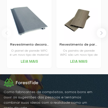
Revestimento decorativo de parede WPC para exteriores
Revestimento de parede decorativo coextrudado com painéis vazados para jardim
O painel de parede WPC
Os painéis de parede
é um novo tipo de material
WPC são um novo tipo de
decorativo ecológico, feito
material de construção
LEIA MAIS
LEIA MAIS
principalmente de
que combina as
madeira (lignocelulose,
vantagens da madeira e
celulose vegetal) como
do plástico, sendo
matéria-prima, misturada
ecológicos, duráveis ​​e
com materiais poliméricos
esteticamente agradáveis.
termoplásticos (plásticos)
Feitos de recursos
e auxiliares de
renováveis, reduzem os
processamento, entre
danos aos recursos
Como fabricantes de compósitos, somos bons em
outros, e posteriormente
florestais.
ouvir as sugestões das pessoas e tentamos
aquecida e extrudada
combinar suas ideias com a realidade como um
através de um