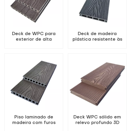
Deck de WPC para
Deck de madeira
exterior de alta
plástica resistente às
qualidade, cor
intempéries para uso
castanho-café, com
externo, com tábuas
relevo profundo.
ocas.
Piso laminado de
Deck WPC sólido em
madeira com furos
relevo profundo 3D
redondos