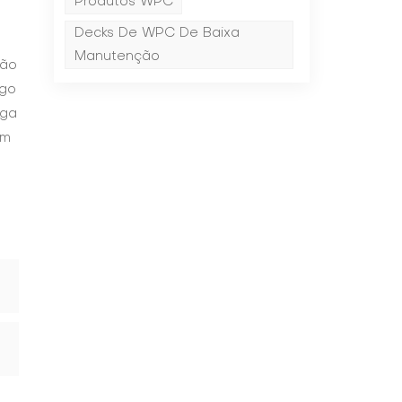
Produtos WPC
Decks De WPC De Baixa
Manutenção
rão
ngo
nga
ém