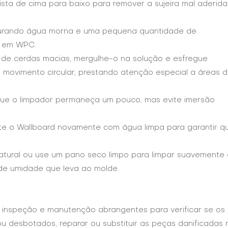
ista de cima para baixo para remover a sujeira mal aderida
turando água morna e uma pequena quantidade de
o em WPC.
 de cerdas macias, mergulhe-o na solução e esfregue
 movimento circular, prestando atenção especial a áreas 
 que o limpador permaneça um pouco, mas evite imersão
te o Wallboard novamente com água limpa para garantir q
tural ou use um pano seco limpo para limpar suavemente
de umidade que leva ao molde.
nspeção e manutenção abrangentes para verificar se os
ou desbotados, reparar ou substituir as peças danificadas 