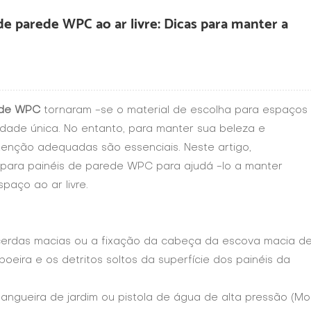
 de parede WPC ao ar livre: Dicas para manter a
ede WPC
tornaram -se o material de escolha para espaços
cidade única. No entanto, para manter sua beleza e
tenção adequadas são essenciais. Neste artigo,
para painéis de parede WPC para ajudá -lo a manter
paço ao ar livre.
cerdas macias ou a fixação da cabeça da escova macia d
eira e os detritos soltos da superfície dos painéis da
angueira de jardim ou pistola de água de alta pressão (M