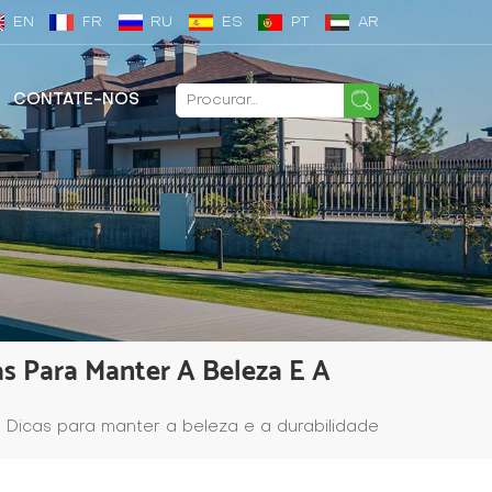
EN
FR
RU
ES
PT
AR
CONTATE-NOS
as Para Manter A Beleza E A
: Dicas para manter a beleza e a durabilidade