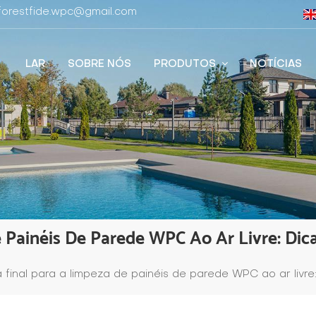
 forestfide.wpc@gmail.com
LAR
SOBRE NÓS
PRODUTOS
NOTÍCIAS
 Painéis De Parede WPC Ao Ar Livre: Dic
 final para a limpeza de painéis de parede WPC ao ar livre