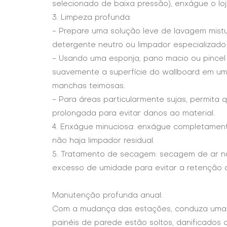
selecionado de baixa pressão), enxágue o loj
3. Limpeza profunda:
- Prepare uma solução leve de lavagem mis
detergente neutro ou limpador especializad
- Usando uma esponja, pano macio ou pincel
suavemente a superfície do wallboard em um
manchas teimosas.
- Para áreas particularmente sujas, permita
prolongada para evitar danos ao material.
4. Enxágue minuciosa: enxágue completamen
não haja limpador residual.
5. Tratamento de secagem: secagem de ar na
excesso de umidade para evitar a retenção 
Manutenção profunda anual:
Com a mudança das estações, conduza uma i
painéis de parede estão soltos, danificados 