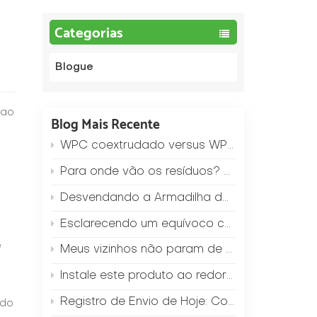
Categorias
Blogue
 ao
Blog Mais Recente
WPC coextrudado versus WPC padrão de camada única: qual a diferença de preço e como escolher?
Para onde vão os resíduos? Conheça o sistema de reciclagem "Zero Resíduos" da nossa fábrica.
Desvendando a Armadilha do Preço Baixo: Por que as placas de WPC que são US$ 2 mais baratas por metro quadrado acabam custando aos empreiteiros US$ 20 a mais em despesas pós-venda?
Esclarecendo um equívoco comum: o WPC é realmente impossível de cortar?
e
Meus vizinhos não param de me perguntar: Onde você comprou essa cerca de jardim? (Uma solução de WPC de baixo custo)
Instale este produto ao redor da sua piscina para reduzir em 90% o risco de crianças escorregarem (Resultados de testes antiderrapantes).
Registro de Envio de Hoje: Como um contêiner de 40 pés foi preenchido com piso WPC em apenas 2 horas?
odo