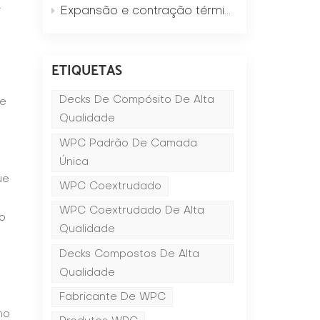
.
Expansão e contração térmica de pisos compostos de madeira e plástico: o custo real de 3 erros de instalação.
ETIQUETAS
Decks De Compósito De Alta
de
Qualidade
WPC Padrão De Camada
Única
ue
WPC Coextrudado
WPC Coextrudado De Alta
 o
Qualidade
Decks Compostos De Alta
Qualidade
Fabricante De WPC
no