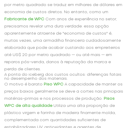
por metro quadrado se traduz em milhares de dólares em
economia de custos diretos. No entanto, como um
Fabricante de WPC
Com anos de experiência no setor,
precisamos revelar uma dura verdade: essa opção
aparentemente atraente de "economia de custos" é,
muitas vezes, uma armadilha financeira cuidadosamente
elaborada que pode acabar custando aos empreiteiros
até US$ 20 por metro quadrado — ou até mais — em
reparos pós-venda, danos à reputação da marca e
perda de clientes.
A ponta do iceberg dos custos ocultos: diferenças fatais
no desempenho dos materiais.
O motivo é barato
Piso WPC
A capacidade de manter os
preços baixos geralmente se deve a cortes nas principais
matérias-primas e nos processos de produção.
Pisos
WPC de alta qualidade
Utiliza uma alta proporção de
plástico virgem e farinha de madeira finamente moída,
complementada com quantidades suficientes de
estabilizadores UV, antioxidantes e agentes de