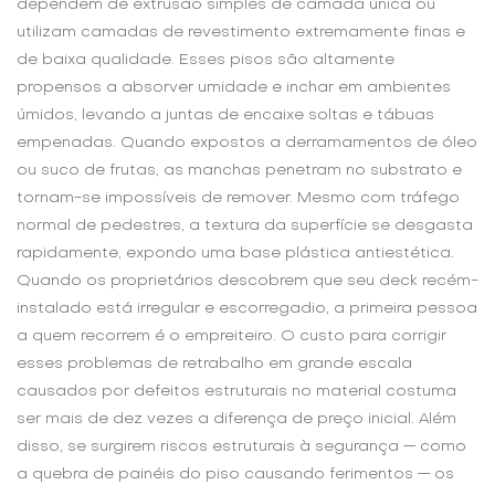
dependem de extrusão simples de camada única ou
utilizam camadas de revestimento extremamente finas e
de baixa qualidade. Esses pisos são altamente
propensos a absorver umidade e inchar em ambientes
úmidos, levando a juntas de encaixe soltas e tábuas
empenadas. Quando expostos a derramamentos de óleo
ou suco de frutas, as manchas penetram no substrato e
tornam-se impossíveis de remover. Mesmo com tráfego
normal de pedestres, a textura da superfície se desgasta
rapidamente, expondo uma base plástica antiestética.
Quando os proprietários descobrem que seu deck recém-
instalado está irregular e escorregadio, a primeira pessoa
a quem recorrem é o empreiteiro. O custo para corrigir
esses problemas de retrabalho em grande escala
causados ​​por defeitos estruturais no material costuma
ser mais de dez vezes a diferença de preço inicial. Além
disso, se surgirem riscos estruturais à segurança — como
a quebra de painéis do piso causando ferimentos — os