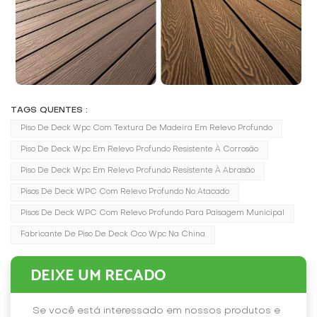
TAGS QUENTES :
Piso De Deck Wpc Com Textura De Madeira Em Relevo Profundo
Piso De Deck Wpc Em Relevo Profundo Resistente À Corrosão
Piso De Deck Wpc Em Relevo Profundo Resistente À Abrasão
Pisos De Deck WPC Com Relevo Profundo No Atacado
Pisos De Deck WPC Com Relevo Profundo Para Paisagem Municipal
Fabricante De Piso De Deck Oco Wpc Na China
DEIXE UM RECADO
Se você está interessado em nossos produtos e