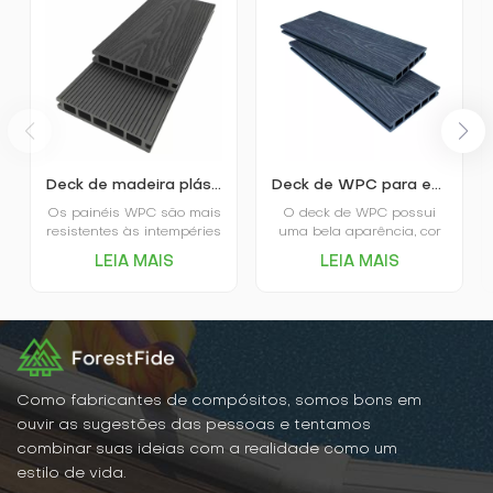
Deck de madeira plástica com relevo 3D para exteriores
Deck de WPC para exterior com relevo e proteção ambiental
Os painéis WPC são mais
O deck de WPC possui
resistentes às intempéries
uma bela aparência, cor
e estáveis, não
uniforme, não desbota
LEIA MAIS
LEIA MAIS
deformando, rachando ou
nem muda de cor
sofrendo com cupins,
facilmente, além de ter o
apodrecimento ou outros
brilho e o toque da
problemas causados ​​pelo
madeira maciça, sendo
sol e pela chuva. Isso
muito fácil de combinar
permite que os painéis
com a decoração da casa.
WPC mantenham sua
beleza e funcionalidade
Como fabricantes de compósitos, somos bons em
em ambientes externos
ouvir as sugestões das pessoas e tentamos
por muito tempo.
combinar suas ideias com a realidade como um
estilo de vida.