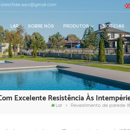
 forestfide.wpc@gmail.com
LAR
SOBRE NÓS
PRODUTOS
NOTÍCIAS
om Excelente Resistência Às Intempéri
Lar
Revestimento de parede W