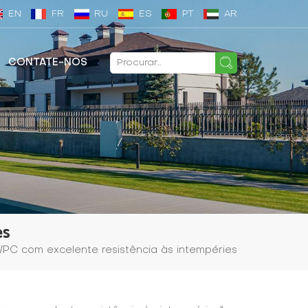
EN
FR
RU
ES
PT
AR
CONTATE-NOS
es
PC com excelente resistência às intempéries