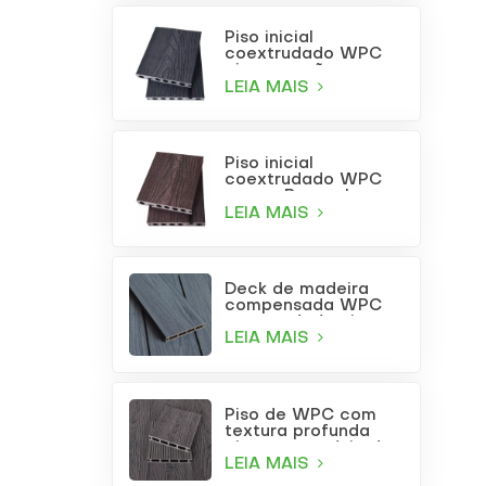
Piso inicial
coextrudado WPC
cinza carvão
LEIA MAIS
Piso inicial
coextrudado WPC
na cor Borgonha
LEIA MAIS
Deck de madeira
compensada WPC
coextrudada cinza
claro para uso
LEIA MAIS
externo com furos
quadrados
Piso de WPC com
textura profunda
cinza para pátio de
jardim
LEIA MAIS