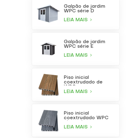
Galpão de jardim
WPC série D
LEIA MAIS
Galpão de jardim
WPC série E
LEIA MAIS
Piso inicial
coextrudado de
WPC com
acabamento em
LEIA MAIS
teca
Piso inicial
coextrudado WPC
cinza claro
LEIA MAIS