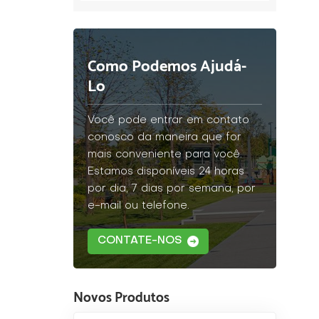
Como Podemos Ajudá-
Lo
Você pode entrar em contato
conosco da maneira que for
mais conveniente para você.
Estamos disponíveis 24 horas
por dia, 7 dias por semana, por
e-mail ou telefone.
CONTATE-NOS
Novos Produtos