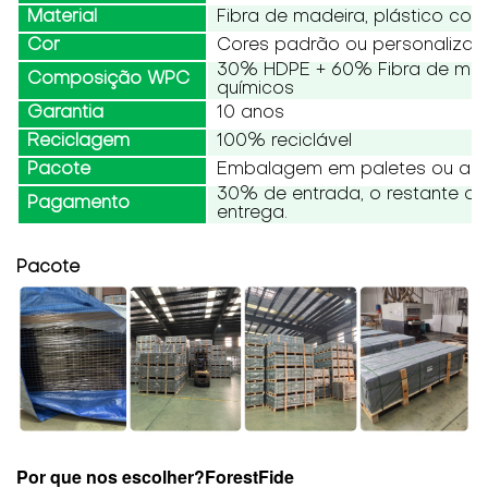
Material
Fibra de madeira, plástico co
Cor
Cores padrão ou personaliza
30% HDPE + 60% Fibra de made
Composição WPC
químicos
Garantia
10 anos
Reciclagem
100% reciclável
Pacote
Embalagem em paletes ou a g
30% de entrada, o restante d
Pagamento
entrega.
Pacote
Por que nos escolher?
ForestFide