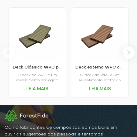
Deck Clássico WPC para Exterior Oco K25-150
Deck externo WPC com poros quadrados K25-150
O deck de WPC é um
O deck de WPC é um
revestimento ecológico
revestimento ecológico
com excelente
com excelente
LEIA MAIS
LEIA MAIS
desempenho ambiental,
desempenho ambiental,
alta estabilidade,
alta estabilidade,
resistência ao desgaste,
resistência ao desgaste,
economia de tempo e mão
economia de tempo e mão
de obra, aparência
de obra, aparência
atraente e outras
atraente e outras
vantagens, sendo
vantagens, sendo
adequado para diversos
adequado para diversos
Como fabricantes de compósitos, somos bons em
ambientes internos e
ambientes internos e
ouvir as sugestões das pessoas e tentamos