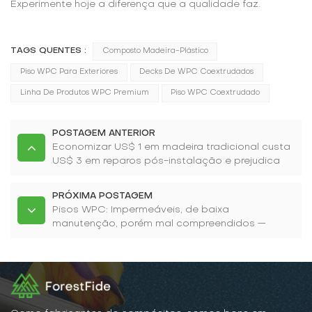
Experimente hoje a diferença que a qualidade faz.
TAGS QUENTES :
Composto Madeira-Plástico
Piso WPC Para Exteriores
Decks De WPC Coextrudados
Linha De Produtos WPC Premium
Piso WPC Coextrudado
POSTAGEM ANTERIOR
Economizar US$ 1 em madeira tradicional custa
US$ 3 em reparos pós-instalação e prejudica
sua reputação.
PRÓXIMA POSTAGEM
Pisos WPC: Impermeáveis, de baixa
manutenção, porém mal compreendidos —
Fabricantes revelam a verdade