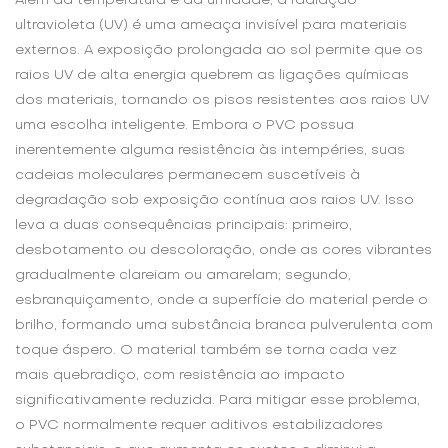
Além da temperatura e da umidade, a radiação
ultravioleta (UV) é uma ameaça invisível para materiais
externos. A exposição prolongada ao sol permite que os
raios UV de alta energia quebrem as ligações químicas
dos materiais, tornando os pisos resistentes aos raios UV
uma escolha inteligente. Embora o PVC possua
inerentemente alguma resistência às intempéries, suas
cadeias moleculares permanecem suscetíveis à
degradação sob exposição contínua aos raios UV. Isso
leva a duas consequências principais: primeiro,
desbotamento ou descoloração, onde as cores vibrantes
gradualmente clareiam ou amarelam; segundo,
esbranquiçamento, onde a superfície do material perde o
brilho, formando uma substância branca pulverulenta com
toque áspero. O material também se torna cada vez
mais quebradiço, com resistência ao impacto
significativamente reduzida. Para mitigar esse problema,
o PVC normalmente requer aditivos estabilizadores