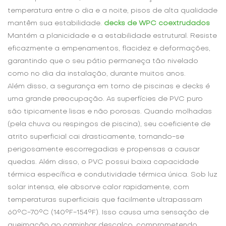
temperatura entre o dia e a noite, pisos de alta qualidade
mantêm sua estabilidade.
decks de WPC coextrudados
Mantém a planicidade e a estabilidade estrutural. Resiste
eficazmente a empenamentos, flacidez e deformações,
garantindo que o seu pátio permaneça tão nivelado
como no dia da instalação, durante muitos anos.
Além disso, a segurança em torno de piscinas e decks é
uma grande preocupação. As superfícies de PVC puro
são tipicamente lisas e não porosas. Quando molhadas
(pela chuva ou respingos de piscina), seu coeficiente de
atrito superficial cai drasticamente, tornando-se
perigosamente escorregadias e propensas a causar
quedas. Além disso, o PVC possui baixa capacidade
térmica específica e condutividade térmica única. Sob luz
solar intensa, ele absorve calor rapidamente, com
temperaturas superficiais que facilmente ultrapassam
60°C-70°C (140°F-154°F). Isso causa uma sensação de
queimação ao caminhar descalço, comprometendo