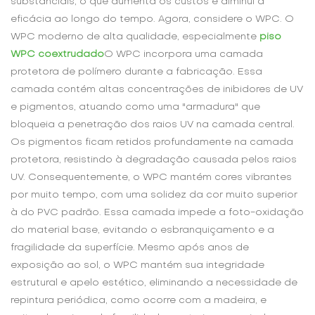
substanciais, o que aumenta os custos e diminui a
eficácia ao longo do tempo. Agora, considere o WPC. O
WPC moderno de alta qualidade, especialmente
piso
WPC coextrudado
O WPC incorpora uma camada
protetora de polímero durante a fabricação. Essa
camada contém altas concentrações de inibidores de UV
e pigmentos, atuando como uma "armadura" que
bloqueia a penetração dos raios UV na camada central.
Os pigmentos ficam retidos profundamente na camada
protetora, resistindo à degradação causada pelos raios
UV. Consequentemente, o WPC mantém cores vibrantes
por muito tempo, com uma solidez da cor muito superior
à do PVC padrão. Essa camada impede a foto-oxidação
do material base, evitando o esbranquiçamento e a
fragilidade da superfície. Mesmo após anos de
exposição ao sol, o WPC mantém sua integridade
estrutural e apelo estético, eliminando a necessidade de
repintura periódica, como ocorre com a madeira, e