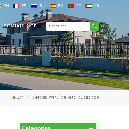
EN
FR
RU
ES
PT
AR
CONTATE-NOS
Lar
Cercas WPC de alta qualidade
Categorias